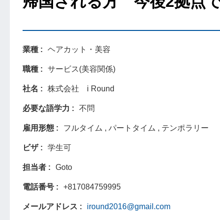
帰国される方 今後2拠点
業種
ヘアカット・美容
職種
サービス(美容関係)
社名
株式会社 i Round
必要な語学力
不問
雇用形態
フルタイム , パートタイム , テンポラリー
ビザ
学生可
担当者
Goto
電話番号
+817084759995
メールアドレス
iround2016@gmail.com