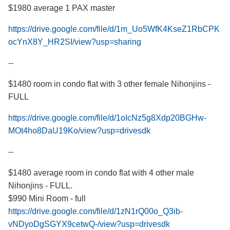
$1980 average 1 PAX master
https://drive.google.com/file/d/1m_Uo5WfK4KseZ1RbCPK
ocYnX8Y_HR2SI/view?usp=sharing
--
$1480 room in condo flat with 3 other female Nihonjins -
FULL
https://drive.google.com/file/d/1oIcNz5g8Xdp20BGHw-
MOt4ho8DaU19Ko/view?usp=drivesdk
--
$1480 average room in condo flat with 4 other male
Nihonjins - FULL.
$990 Mini Room - full
https://drive.google.com/file/d/1zN1rQ00o_Q3ib-
vNDyoDgSGYX9cetwQ-/view?usp=drivesdk